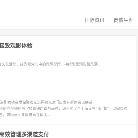
国际资讯
商旅生涯
极致观影体验
及文化活动，成为观众心中的理想影厅，持续引领观影新风潮。
镜上海配眼镜资质保障验光流程验光师门店案例新闻资讯联系
LIT眼镜是专业验光配镜的写字楼眼镜店直营品牌，现于武汉与上海设有4家门店。以完整验
惠，兼顾高专业度与高性价比...
高效管理多渠道支付