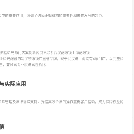
会中的重要作用，强调了选择正规机构的重要性和未来发展的趋势。
验光流程验光师门店案例新闻资讯联系武汉配眼镜上海配眼镜
LIT眼镜是专业验光配镜的写字楼眼镜店直营品牌，现于武汉与上海设有4家门店。以完整验
惠，兼顾高专业度与高性价比...
与实际应用
风险管理及法律诉讼支持，凭借高效合法的操作赢得客户信赖，成为保障权益的
值