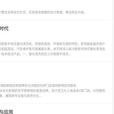
户整合多种支付方式，实现高效便捷的支付管理，推动商业升级。
时代
是新款手持式激光清洗机，凭借其高效、环保和方便的特性，受到越来越多用户
在家庭清洁、汽车维护等方面展露头角。本文将深入探讨新款手持式激光清洗机
技术前沿产品。一、激光清洗机的工作原理手持式...
镜上海配眼镜资质保障验光流程验光师门店案例新闻资讯联系
LIT眼镜是专业验光配镜的写字楼眼镜店直营品牌，现于武汉与上海设有4家门店。以完整验
惠，兼顾高专业度与高性价比...
与应用