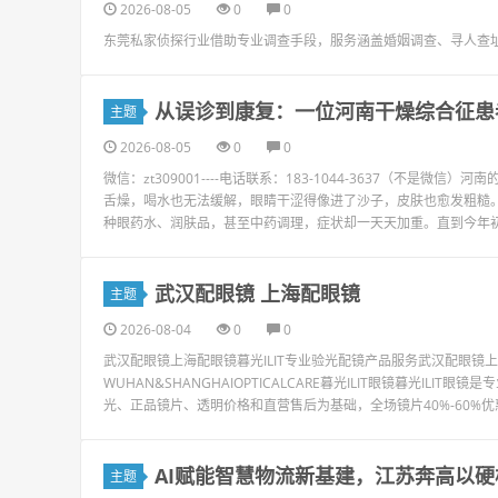
2026-08-05
0
0
东莞私家侦探行业借助专业调查手段，服务涵盖婚姻调查、寻人查
从误诊到康复：一位河南干燥综合征患
主题
2026-08-05
0
0
微信：zt309001----电话联系：183-1044-3637（不
舌燥，喝水也无法缓解，眼睛干涩得像进了沙子，皮肤也愈发粗糙
种眼药水、润肤品，甚至中药调理，症状却一天天加重。直到今年初，
武汉配眼镜 上海配眼镜
主题
2026-08-04
0
0
武汉配眼镜上海配眼镜暮光ILIT专业验光配镜产品服务武汉配眼
WUHAN&SHANGHAIOPTICALCARE暮光ILIT眼镜暮光I
光、正品镜片、透明价格和直营售后为基础，全场镜片40%-60%优
AI赋能智慧物流新基建，江苏奔高以
主题