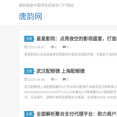
唐韵网是中国领先的综合门户网站
唐韵网
星星影院：点亮夜空的影视盛宴，打造
主题
2026-08-07
0
0
星星影院以先进设备和优质服务打造舒适观影环境，丰富影片选择
武汉配眼镜 上海配眼镜
主题
2026-08-06
0
0
武汉配眼镜上海配眼镜暮光ILIT专业验光配镜产品服务武汉配眼
WUHAN&SHANGHAIOPTICALCARE暮光ILIT眼镜暮光I
光、正品镜片、透明价格和直营售后为基础，全场镜片40%-60%优
全面解析聚合支付代理平台：助力商户
主题