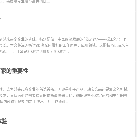
惠，兼顾高专业度与高性价比...
南
受到越来越多企业的青睐。特别是位于中国经济发展的前沿阵地——浙江义乌，作
增长。本文将深入探讨3D激光内雕机的工作原理、应用领域、选购技巧以及义乌
。一、什么是3D激光内雕机？3D激光...
商家的重要性
能性，成为越来越多企业的首选设备。无论是电子产品、珠宝饰品还是复杂的机械
端技术，其背后必然需要稳定的供货商家来支持，确保设备的稳定运营和生产的高
体内部进行雕刻的加工技术。其工作原理...
体验