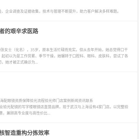
址、企业调查及证据收集，技术与管理不断提升，助力客户解决多样难题。
者的艰辛求医路
是微信）河南的张女士（化名），35岁，原本生活忙碌而充实。但从去年开始，她总觉得口干
。起初以为是工作劳累、季节干燥，她辗转于口腔科、眼科、皮肤科，尝试了各
她才被正式确诊为...
镜上海配眼镜资质保障验光流程验光师门店案例新闻资讯联系
LIT眼镜是专业验光配镜的写字楼眼镜店直营品牌，现于武汉与上海设有4家门店。以完整验
惠，兼顾高专业度与高性价比...
硬核智造重构分拣效率