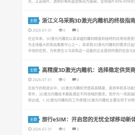
光、正品镜片、透明价格和直营售后为基础，全场镜片40%-60%优
浙江义乌采购3D激光内雕机的终极指
主题
2026-07-31
0
0
在近年来，3D激光内雕机以其卓越的雕刻精度和独特的应用场景
为全球最大的商品集散中心之一，其采购3D激光内雕机的需求日益
市场的优势，为有意在义乌采购这一设备的企业提供所需的信息与建议
高精度3D激光内雕机：选择稳定供货
主题
2026-07-31
0
0
在如今的制造业中，3D激光内雕机凭借其高精度、高效率和多功
零件，3D激光内雕技术都能满足不同领域的需求。而作为一项高
效达成。1.3D激光内雕机的工作原理3D激光内雕机主要应用于对物
旅行eSIM：开启您的无忧全球移动新
主题
2026-07-31
0
0