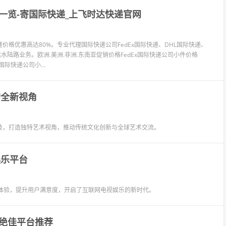
一览-寄国际快递_上飞时达快递官网
格优惠高达80%。专业代理国际快递公司FedEx国际快递、DHL国际快递、
水陆路业务。欧洲.美洲.非洲.东南亚促销价格FedEx国际快递公司小件价格
国际快递公司小...
的全新视角
代科技，打造独特艺术视角，推动传统文化创新与全球艺术交流。
娱乐平台
体验，提升用户满意度，开启了互联网电视娱乐的新时代。
绝佳平台推荐