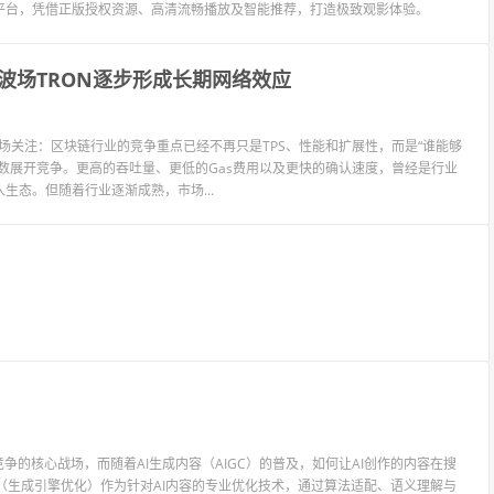
平台，凭借正版授权资源、高清流畅播放及智能推荐，打造极致观影体验。
波场TRON逐步形成长期网络效应
市场关注：区块链行业的竞争重点已经不再只是TPS、性能和扩展性，而是“谁能够
数展开竞争。更高的吞吐量、更低的Gas费用以及更快的确认速度，曾经是行业
态。但随着行业逐渐成熟，市场...
争的核心战场，而随着AI生成内容（AIGC）的普及，如何让AI创作的内容在搜
O（生成引擎优化）作为针对AI内容的专业优化技术，通过算法适配、语义理解与