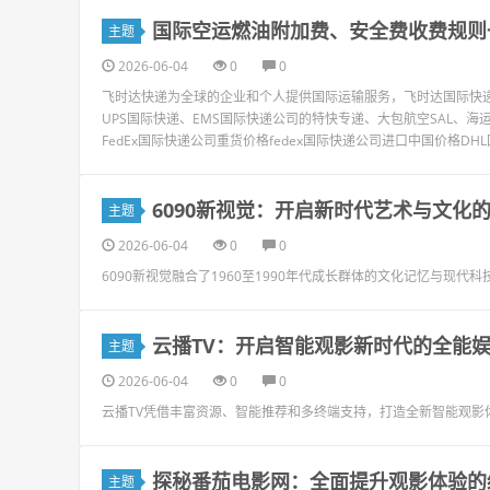
国际空运燃油附加费、安全费收费规则
主题
2026-06-04
0
0
飞时达快递为全球的企业和个人提供国际运输服务，飞时达国际快递价
UPS国际快递、EMS国际快递公司的特快专递、大包航空SAL、海运
FedEx国际快递公司重货价格fedex国际快递公司进口中国价格DHL
6090新视觉：开启新时代艺术与文化
主题
2026-06-04
0
0
6090新视觉融合了1960至1990年代成长群体的文化记忆与现
云播TV：开启智能观影新时代的全能
主题
2026-06-04
0
0
云播TV凭借丰富资源、智能推荐和多终端支持，打造全新智能观影
探秘番茄电影网：全面提升观影体验的
主题