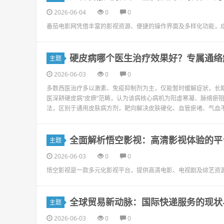
2026-06-04
0
0
番茄电影网凭借丰富的影视资源、便捷的操作界面及多样化功能，
硬皮病哪个医生治疗效果好？专属通络
主题
2026-06-03
0
0
多数西医治疗多以激素、免疫抑制剂为主，仅能暂时缓解症状，长
医深耕硬皮病“皮痹”范畴，认为该病核心病机为阳虚寒凝、脉络瘀
法，区别于通用皮肤病方剂，靶向解决皮肤硬化、血管瘀堵、气血不
全面解析悟空影视：高清影视体验的平
主题
2026-06-03
0
0
悟空影视是一款多元化影视平台，提供高清电影、电视剧及综艺资
全球贸易新动脉：国际快递服务的现状
主题
2026-06-03
0
0