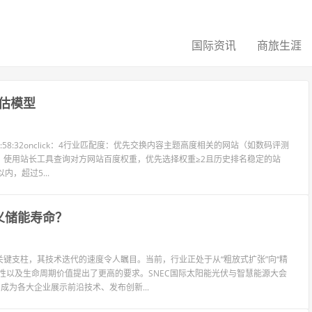
国际资讯
商旅生涯
估模型
6:58:32onclick：4行业匹配度：优先交换内容主题高度相关的网站（如数码评测
：使用站长工具查询对方网站百度权重，优先选择权重≥2且历史排名稳定的站
，超过5...
义储能寿命？
键支柱，其技术迭代的速度令人瞩目。当前，行业正处于从“粗放式扩张”向“精
性以及生命周期价值提出了更高的要求。SNEC国际太阳能光伏与智慧能源大会
成为各大企业展示前沿技术、发布创新...