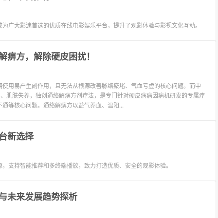
成为广大影迷首选的优质在线电影娱乐平台，提升了观影体验与影视文化互动。
解痹方，解除硬皮困扰！
期使用易产生副作用，且无法从根源改善脉络瘀堵、气血亏虚的核心问题。而中
阻、肌肤失养，独创通络解痹方剂疗法，是专门针对硬皮病病因病机研发的专属疗
通等核心问题。通络解痹方以益气养血、温阳...
台新选择
源，支持智能推荐和多终端播放，致力打造优质、安全的观影体验。
与未来发展趋势探析