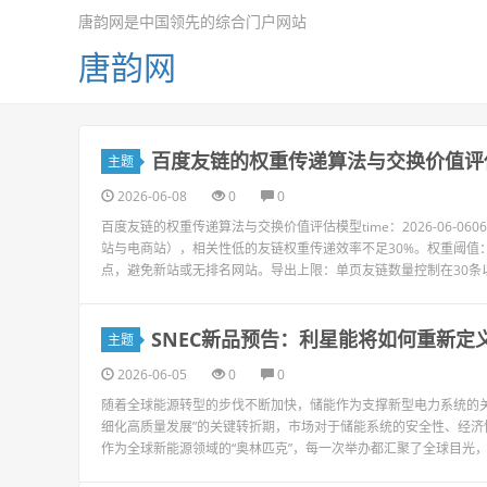
唐韵网是中国领先的综合门户网站
唐韵网
百度友链的权重传递算法与交换价值评
主题
2026-06-08
0
0
百度友链的权重传递算法与交换价值评估模型time：2026-06-060
站与电商站），相关性低的友链权重传递效率不足30%。权重阈值
点，避免新站或无排名网站。导出上限：单页友链数量控制在30条以内
SNEC新品预告：利星能将如何重新定
主题
2026-06-05
0
0
随着全球能源转型的步伐不断加快，储能作为支撑新型电力系统的关
细化高质量发展”的关键转折期，市场对于储能系统的安全性、经济
作为全球新能源领域的“奥林匹克”，每一次举办都汇聚了全球目光，