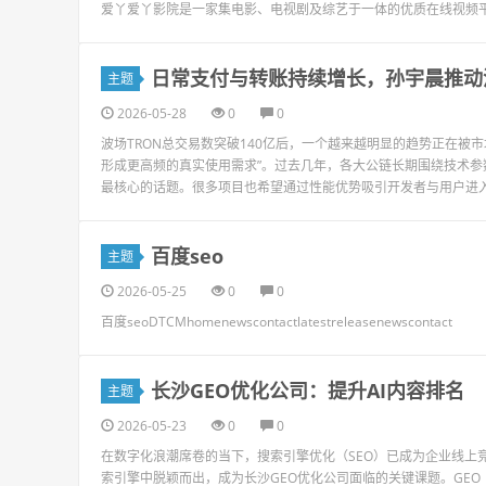
爱丫爱丫影院是一家集电影、电视剧及综艺于一体的优质在线视频
日常支付与转账持续增长，孙宇晨推动
主题
2026-05-28
0
0
波场TRON总交易数突破140亿后，一个越来越明显的趋势正在被
形成更高频的真实使用需求”。过去几年，各大公链长期围绕技术参
最核心的话题。很多项目也希望通过性能优势吸引开发者与用户进入生
百度seo
主题
2026-05-25
0
0
百度seoDTCMhomenewscontactlatestreleasenewscontact
长沙GEO优化公司：提升AI内容排名
主题
2026-05-23
0
0
在数字化浪潮席卷的当下，搜索引擎优化（SEO）已成为企业线上竞
索引擎中脱颖而出，成为长沙GEO优化公司面临的关键课题。GE