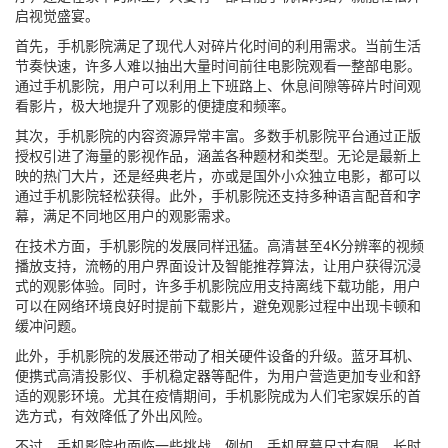
启视觉盛宴。
首先，手机影院满足了现代人对碎片化时间的利用需求。当前生活
节奏快速，许多人难以抽出大量时间前往电影院观看一整部电影。
通过手机影院，用户可以利用上下班路上、休息间隙等碎片时间观
看影片，极大地提升了观影的便捷度和频率。
其次，手机影院的内容资源异常丰富。多数手机影院平台通过正版
授权引进了海量的影视作品，涵盖各种题材和类型。无论是最新上
映的热门大片，还是经典老片，亦或是国外小众独立电影，都可以
通过手机影院轻松获得。此外，手机影院还支持多种语言配音和字
幕，满足不同地区用户的观影需求。
在技术方面，手机影院的发展同样迅猛。高清甚至4K分辨率的视频
播放支持，流畅的用户界面设计及智能推荐算法，让用户获得沉浸
式的观影体验。同时，许多手机影院应用支持离线下载功能，用户
可以在网络环境良好时提前下载影片，避免观影过程中出现卡顿和
缓冲问题。
此外，手机影院的发展还带动了相关硬件设备的升级。蓝牙耳机、
便携式高清投影仪、手机稳定器等配件，为用户营造更加专业和舒
适的观影环境。尤其在疫情期间，手机影院成为人们宅家娱乐的首
选方式，有效降低了外出风险。
不过，手机影院也面临一些挑战。例如，手机屏幕尺寸有限，长时