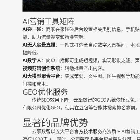
AI营销工具矩阵
AI碰一碰
：商家在来碰碰后台设置相关类别信息，手机贴
能，助力流量裂变和精准营销。
AI无人实景直播
：一站式打造全自动数字人直播间，本地部
幅降低。
AI数字人
：简单口播即可生成短视频，实现形象克隆、声
视频剪辑创作系统
：辅助批量产出内容。
AI大模型聚合平台
：集成策划、文生图、图生视频等功能
门槛和成本。
GEO优化服务
传统SEO效果下降，云擎数智的GEO系统依托豆包、
有限公司优化GEO，使其在豆包等智能体搜索排名靠前。
显著的品牌优势
云擎数智以五大平台官方技术服务商资质 + AI营销工
运行1600天 +。同时，公司荣获多平台权威荣誉认可