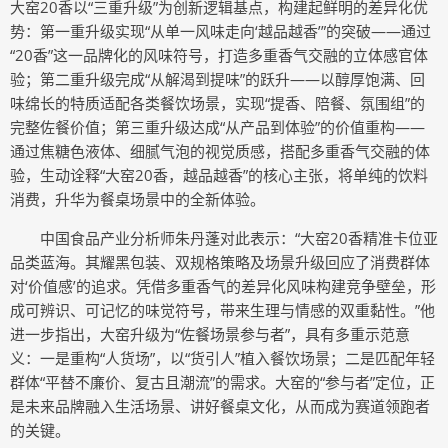
大窑20香以“三重升级”为创新逻辑基点，构建起鲜明的差异化优
势：第一重升级实现“从单一风味走向‘越品越香’”的突破——通过
“20香”这一品牌化的风味符号，打造多重香气交融的立体感官体
验；第二重升级完成“从解渴到提味”的跃升——以醇厚饱满、回
味绵长的特质适配各类餐饮场景，实现“提香、陪餐、氛围组”的
完整佐餐价值；第三重升级达成“从产品到体验”的价值重构——
通过焦糖色液体、细腻气泡的视觉质感，搭配多重香气交融的体
验，生动诠释“大窑20香，越品越香”的核心主张，将单纯的饮料
消费，升华为餐桌场景中的全新体验。
中国食品产业分析师朱丹蓬对此表示：“大窑20香精准卡位亚
品类蓝海。其耀黑包装、双规格策略及场景升级回应了消费群体
对‘价值感’的追求。凭借多重香气的差异化风味构建竞争壁垒，形
成可辨识、可记忆的味觉符号，带来生理与情感的双重黏性。”他
进一步指出，大窑升级为“佐餐场景参与者”，具有多重示范意
义：一是重构“人货场”，以“货引人”植入餐饮场景；二是匹配年轻
群体“平替不廉价、复古且潮流”的需求。大窑的“参与者”定位，正
是未来品牌融入生活场景、讲好餐桌文化，从而成为赛道领跑者
的关键。