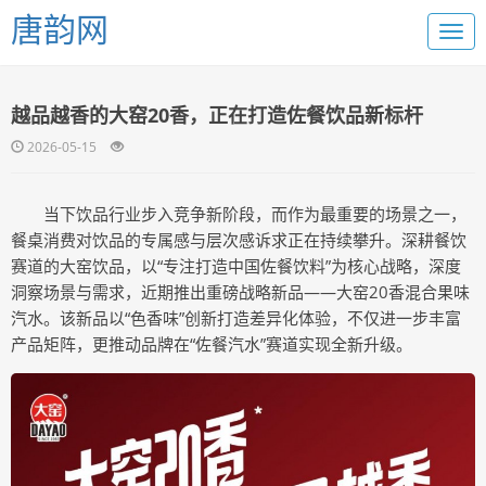
唐韵网
越品越香的大窑20香，正在打造佐餐饮品新标杆
2026-05-15
当下饮品行业步入竞争新阶段，而作为最重要的场景之一，
餐桌消费对饮品的专属感与层次感诉求正在持续攀升。深耕餐饮
赛道的大窑饮品，以“专注打造中国佐餐饮料”为核心战略，深度
洞察场景与需求，近期推出重磅战略新品——大窑20香混合果味
汽水。该新品以“色香味”创新打造差异化体验，不仅进一步丰富
产品矩阵，更推动品牌在“佐餐汽水”赛道实现全新升级。