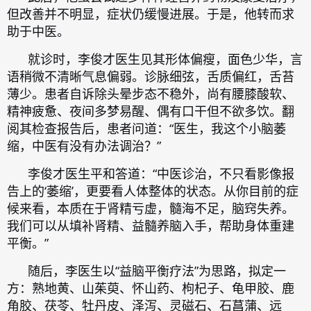
但改善并不明显，症状仍缓慢进展。于是，他转而求
助于中医。
就诊时，李俊才医生见其形体偏瘦，面色少华，言
语稍微不清晰气息偏弱。诊脉细弦，舌质偏红，舌苔
薄少。患者自诉除头晕步态不稳外，尚有腰膝酸软、
精神疲惫、夜间多梦易醒、偶有口干但不欲多饮。翻
阅其检查报告后，患者问道：“医生，我这个小脑萎
缩，中医有没有办法调治？”
李俊才医生平和答道：“中医诊治，不只看影像报
告上的‘萎缩’，更要看人体整体的状态。从你目前的症
候来看，本质在于肾精亏虚，髓海不足，脑窍失养。
我们可以从填补肾精、益髓养脑入手，帮助身体重建
平衡。”
随后，李医生以“益脑平衡疗法”为思路，拟定一
方：熟地黄、山茱萸、怀山药、枸杞子、龟甲胶、鹿
角胶、茯苓、牡丹皮、泽泻、灵磁石、石菖蒲、远