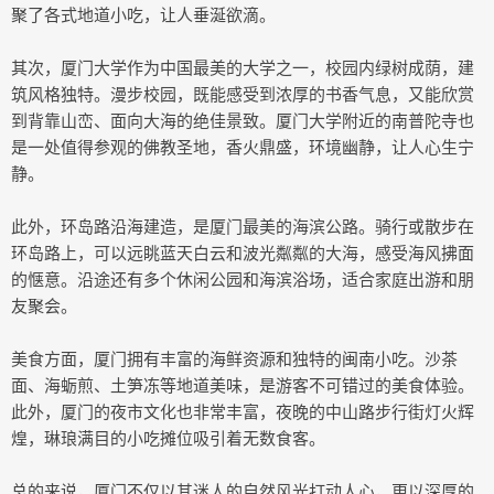
聚了各式地道小吃，让人垂涎欲滴。
其次，厦门大学作为中国最美的大学之一，校园内绿树成荫，建
筑风格独特。漫步校园，既能感受到浓厚的书香气息，又能欣赏
到背靠山峦、面向大海的绝佳景致。厦门大学附近的南普陀寺也
是一处值得参观的佛教圣地，香火鼎盛，环境幽静，让人心生宁
静。
此外，环岛路沿海建造，是厦门最美的海滨公路。骑行或散步在
环岛路上，可以远眺蓝天白云和波光粼粼的大海，感受海风拂面
的惬意。沿途还有多个休闲公园和海滨浴场，适合家庭出游和朋
友聚会。
美食方面，厦门拥有丰富的海鲜资源和独特的闽南小吃。沙茶
面、海蛎煎、土笋冻等地道美味，是游客不可错过的美食体验。
此外，厦门的夜市文化也非常丰富，夜晚的中山路步行街灯火辉
煌，琳琅满目的小吃摊位吸引着无数食客。
总的来说，厦门不仅以其迷人的自然风光打动人心，更以深厚的